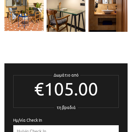
Δωμάτιο από
€105.00
τη βραδιά
Ημ/νία Check In