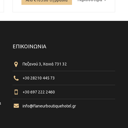
ΕΠΙΚΟΙΝΩΝΊΑ
Πεζανού 3, Χανιά 731 32
+30 28210 445 73
+30 697 222 2460
α
info@flaneurboutiquehotel.gr